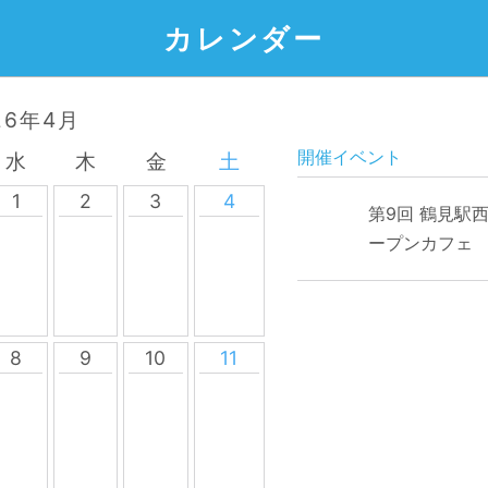
カレンダー
26年4月
開催イベント
水
木
金
土
1
2
3
4
第9回 鶴見駅
ープンカフェ
8
9
10
11