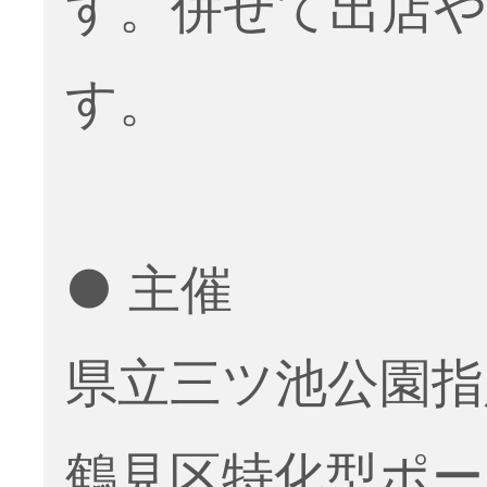
す。併せて出店
す。
● 主催
県立三ツ池公園指
鶴見区特化型ポ