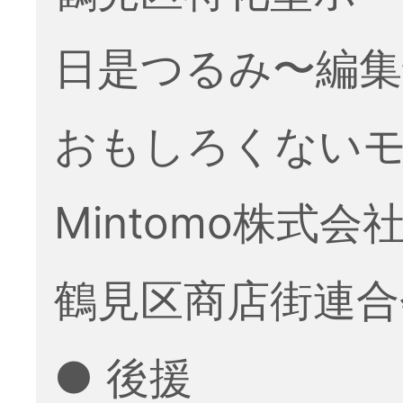
日是つるみ〜編集
おもしろくない
Mintomo株式会
鶴見区商店街連合
● 後援