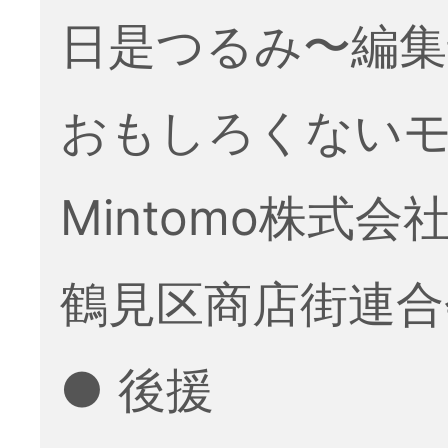
日是つるみ〜編集
おもしろくない
Mintomo株式会
鶴見区商店街連合
● 後援