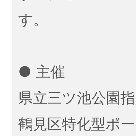
す。
● 主催
県立三ツ池公園指
鶴見区特化型ポ