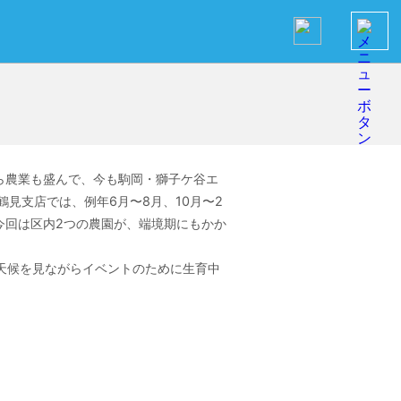
ら農業も盛んで、今も駒岡・獅子ケ谷エ
鶴見支店では、例年6月〜8月、10月〜2
今回は区内2つの農園が、端境期にもかか
天候を見ながらイベントのために生育中
！