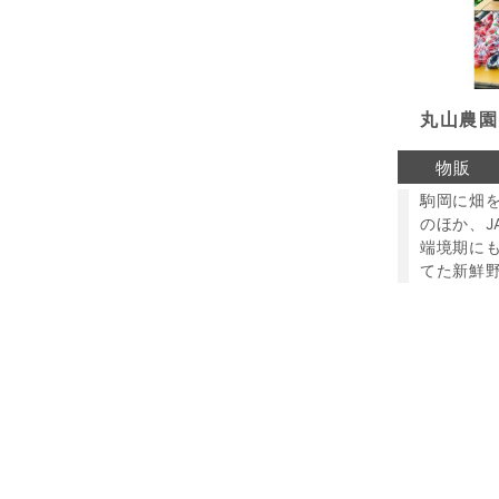
丸山農園
物販
駒岡に畑
のほか、J
端境期に
てた新鮮