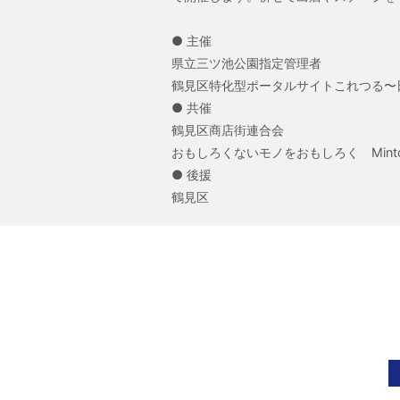
● 主催
県立三ツ池公園指定管理者
鶴見区特化型ポータルサイトこれつる
● 共催
鶴見区商店街連合会
おもしろくないモノをおもしろく Mint
● 後援
鶴見区