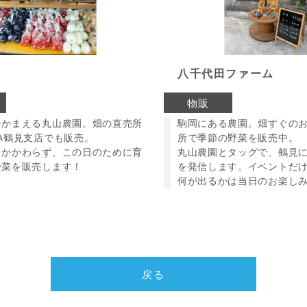
八千代田ファーム
物販
をかまえる丸山農園。畑の直売所
駒岡にある農園。畑すぐの
A鶴見支店でも販売。
所で季節の野菜を販売中。
もかかわらず、この日のために育
丸山農園とタッグで、鶴見
野菜を販売します！
を発信します。イベントだ
何が出るかは当日のお楽し