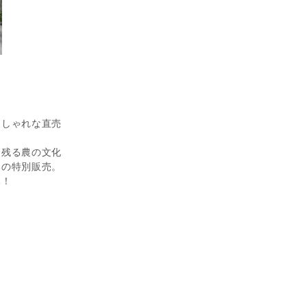
おしゃれな直売
に残る農の文化
けの特別販売。
み！