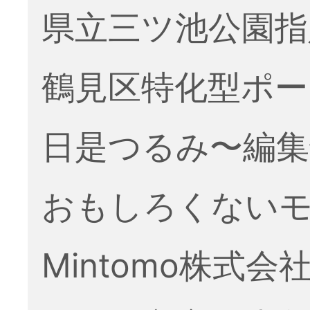
県立三ツ池公園指
鶴見区特化型ポ
日是つるみ〜編集
おもしろくない
Mintomo株式会