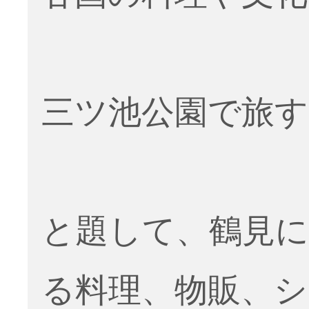
三ツ池公園で旅す
と題して、鶴見に
る料理、物販、ショ