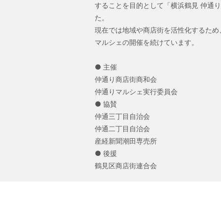
することを目的として「横浜鶴見 仲通
た。
現在では地域や商店街を活性化するため
マルシェの開催を続けています。
● 主催
仲通り商店街商和会
仲通りマルシェ実行委員会
● 協賛
仲通三丁目自治会
仲通二丁目自治会
産経新聞潮田専売所
● 後援
鶴見区商店街連合会