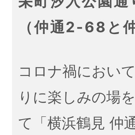
栄町汐入公園通
（仲通2-68と仲
コロナ禍におい
りに楽しみの場
て「横浜鶴見 仲