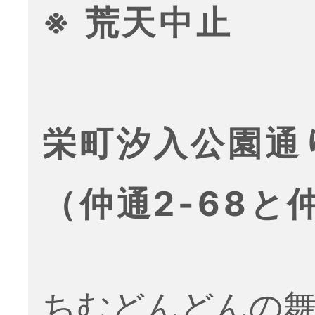
※ 荒天中止
栄町汐入公園通
（仲通2-68と仲
ちむどんどんの舞