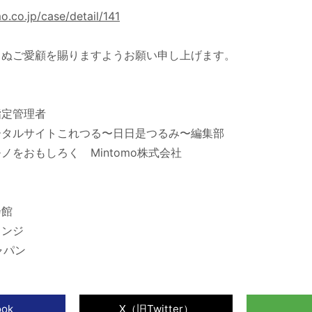
o.co.jp/case/detail/141
らぬご愛顧を賜りますようお願い申し上げます。
料理や文化交流イベント『第4回 つるみワールドフェ
す。
指定管理者
ータルサイトこれつる〜日日是つるみ〜編集部
ノをおもしろく Mintomo株式会社
おすすめの販促支援サービス提供会社まとめ」、アクリ
おすすめの販促支援サービス提供会社まとめ」で当社が
会館
ウンジ
ャパン
ージェントである株式会社アプライムの運営するコラム
おすすめのホテル＆旅行サービス特集」に当社が掲載さ