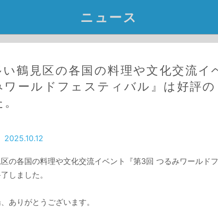
ニュース
多い鶴見区の各国の料理や文化交流イ
るみワールドフェスティバル』は好評
10回 鶴見駅西口オープンカフェ』は好評のうちに終了
た。
11回 鶴見駅西口オープンカフェ』開催のお知らせ及び
2025.10.12
区の各国の料理や文化交流イベント『第3回 つるみワールド
終了しました。
・祭りの祭典『第4回 つるみ 祭りdeフェスティバル
場、ありがとうございます。