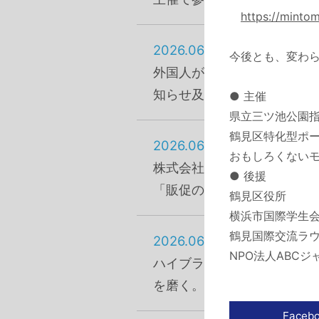
https://mintom
2026.06.16
今後とも、変わ
外国人が多い鶴見区の各国の
知らせ及び主催で参画しま
● 主催
県立三ツ池公園
鶴見区特化型ポ
2026.06.15
おもしろくないモ
株式会社ケイオーの記事「
● 後援
「販促のプロがサポート！
鶴見区役所
横浜市国際学生
鶴見国際交流ラ
2026.06.12
NPO法人ABCジ
ハイブランドに強い転職エ
を磨く。非日常を楽しめる