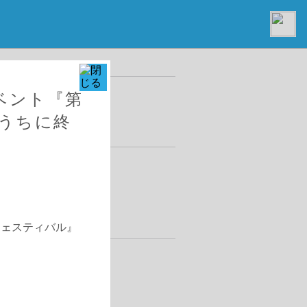
ベント『第
のうちに終
しました。
企画・運営に参画し
フェスティバル』
』開催のお知らせ及び