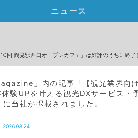
ニュース
10回 鶴見駅西口オープンカフェ』は好評のうちに終了
 Magazine」内の記事「【観光業界
11回 鶴見駅西口オープンカフェ』開催のお知らせ及び
客体験UPを叶える観光DXサービス・
」に当社が掲載されました。
2026.03.24
・祭りの祭典『第4回 つるみ 祭りdeフェスティバル