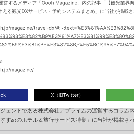
運営するメディア「Oooh Magazine」内の記事「【観光業
叶える観光DXサービス・予約システムまとめ」に当社が掲載
ooh.jp/magazine/travel-dx/#:~:text=%E3%81%AA%E3%8
料理や文化交流イベント『第4回 つるみワールドフェ
%83%93%E3%82%B9%E3%81%A7%E3%81%99%E3%80%82
す。
%82%B9%E3%81%BE%E3%82%8B,-%E5%BC%95%E7%94%
e
h.jp/magazine/
おすすめの販促支援サービス提供会社まとめ」、アクリ
おすすめの販促支援サービス提供会社まとめ」で当社が
ージェントである株式会社アプライムの運営するコラム
おすすめのホテル＆旅行サービス特集」に当社が掲載さ