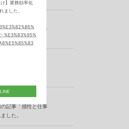
界向け】業務効率化
されました。
2%8B%E3%82%B5%
スティバル』開催のお
-,%E3%83%95%
A8%E5%85%83
ルグッズラボの記事
紹介されました。
内の記事「感性と仕事
れました。