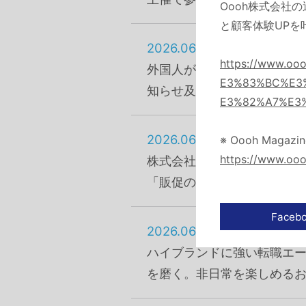
Oooh株式会社の
と顧客体験UPを
2026.06.16
https://www.o
外国人が多い鶴見区の各国の
E3%83%BC%E3
知らせ及び主催で参画しま
E3%82%A7%E3
2026.06.15
※ Oooh Magazin
https://www.ooo
株式会社ケイオーの記事「
「販促のプロがサポート！
2026.06.12
ハイブランドに強い転職エ
を磨く。非日常を楽しめる