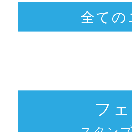
全ての
フェ
スタン