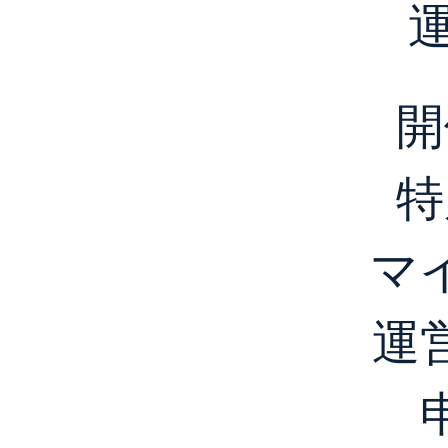
開
特
マ
運