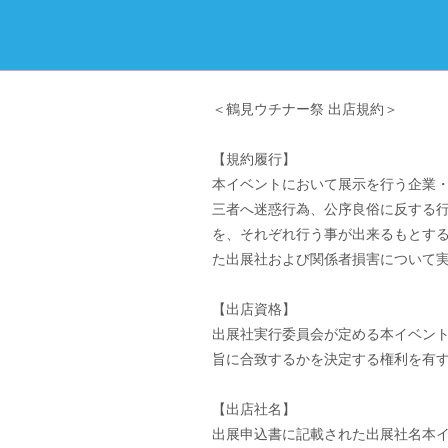
＜鶴見ウチナー祭 出店規約＞
【規約履行】
本イベントにおいて展示を行う企業
三者へ迷惑行為、公序良俗に反する
を、それぞれ行う事が出来るもとす
た出展社および関係者損害について
【出店資格】
出展社実行委員会が定める本イベン
旨に合致するかを決定する権利を有
【出店社名】
出展申込書に記載された出展社名本