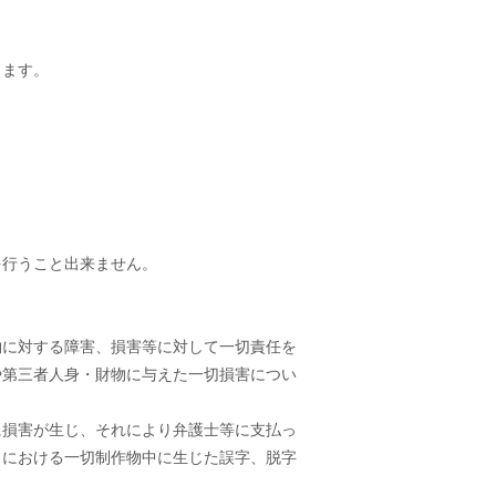
します。
を行うこと出来ません。
物に対する障害、損害等に対して一切責任を
や第三者人身・財物に与えた一切損害につい
に損害が生じ、それにより弁護士等に支払っ
トにおける一切制作物中に生じた誤字、脱字