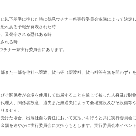
中止以下基準に準じた時に鶴見ウチナー祭実行委員会協議によって決定
る恐れある予報が発表された時
時、又発令される恐れある時
想される時
ウチナー祭実行委員会にあります。
全部また一部を他社へ譲渡、貸与等（譲渡料、貸与料等有無を問わず）
及びそ関係者が会場を使用して出展することを通じて被った人身及び財
、代理人、関係者故意、過失また無過失によって会場施設及びそ設備等
なりません。
を受けた場合、出展社自ら責任において支払いを行うと共に実行委員会
て金額を速やかに実行委員会に支払うもとします。実行委員会本イベン
。