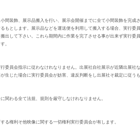
に小間装飾、展示品搬入を行い、展示会開催までに全て小間装飾を完成
するもとします。展示品などを運送便を利用して搬入する場合、実行委
て搬出して下さい。これら期間内に作業を完了させる事が出来ず実行委
ます。
実行委員会指示に従わなけれなりません。出展社自社展示が近隣出展社
等が生じた場合に実行委員会が妨害、違反判断をし出展社そ裁定に従う
全に関わる全て法規、規則を厳守しなけれなりません。
可する権利そ他映像に関する一切権利実行委員会が有します。