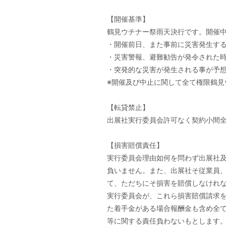
【開催基準】
鶴見ウチナー祭雨天決行です。開催
・開催前日、また事前に災害発生す
・災害警報、避難勧告が発令された
・突発的な災害が発生される事が予
※開催及び中止に関して全て権限鶴見
【転貸禁止】
出展社実行委員会許可なく契約小間
【損害賠償責任】
実行委員会理由如何を問わず出展社
負いません。また、出展社そ従業員
て、ただちにそ損害を賠償しなけれ
実行委員会が、これら損害賠償請求
た着手金がある場合報酬金も含め全
等に関する責任負わないもとします