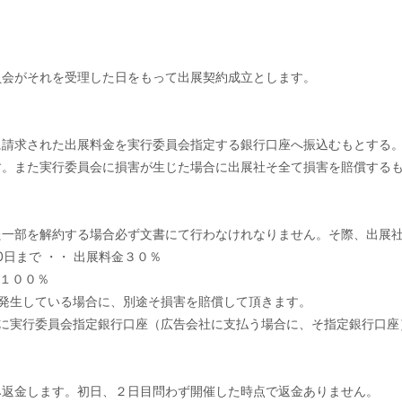
員会がそれを受理した日をもって出展契約成立とします。
に請求された出展料金を実行委員会指定する銀行口座へ振込むもとする
す。また実行委員会に損害が生じた場合に出展社そ全て損害を賠償する
た一部を解約する場合必ず文書にて行わなけれなりません。そ際、出展
0日まで ・・ 出展料金３０％
金１００％
発生している場合に、別途そ損害を賠償して頂きます。
でに実行委員会指定銀行口座（広告会社に支払う場合に、そ指定銀行口座
み返金します。初日、２日目問わず開催した時点で返金ありません。