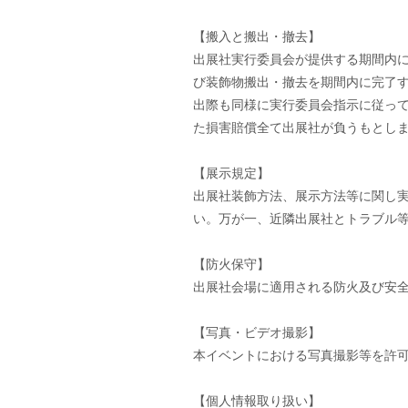
【搬入と搬出・撤去】
出展社実行委員会が提供する期間内
び装飾物搬出・撤去を期間内に完了
出際も同様に実行委員会指示に従っ
た損害賠償全て出展社が負うもとし
【展示規定】
出展社装飾方法、展示方法等に関し
い。万が一、近隣出展社とトラブル
【防火保守】
出展社会場に適用される防火及び安
【写真・ビデオ撮影】
本イベントにおける写真撮影等を許
【個人情報取り扱い】