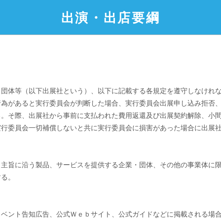
出演・出店要綱
・団体等（以下出展社という）、以下に記載する各規定を遵守しなけれ
行為があると実行委員会が判断した場合、実行委員会出展申し込み拒否
る。そ際、出展社から事前に支払われた費用返還及び出展契約解除、小
実行委員会一切補償しないと共に実行委員会に損害があった場合に出展
ト主旨に沿う製品、サービスを提供する企業・団体、その他の事業体に
する。
イベント告知広告、公式Ｗｅｂサイト、公式ガイドなどに掲載される場