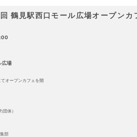
3回 鶴見駅西口モール広場オープンカ
:00
ル広場
にてオープンカフェを開
力団体）
編集部