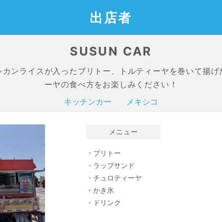
出店者
SUSUN CAR
シカンライスが入ったブリトー、トルティーヤを巻いて揚げ
ーヤの食べ方をお楽しみください！
キッチンカー
メキシコ
メニュー
・ブリトー
・ラップサンド
・チュロティーヤ
・かき氷
・ドリンク