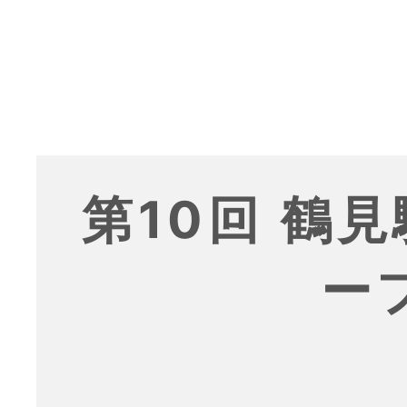
第10回 鶴
ー