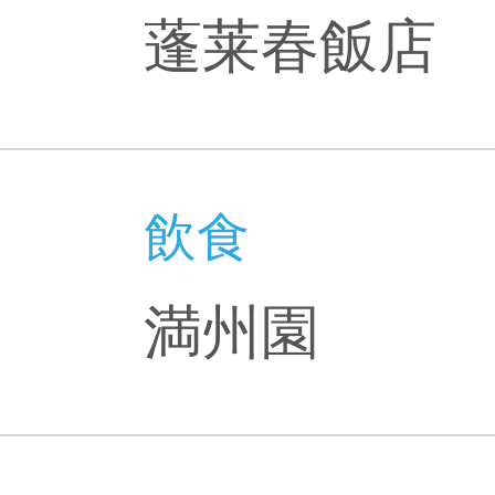
蓬莱春飯店
飲食
満州園