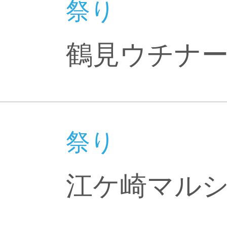
祭り
鶴見ウチナ
祭り
江ケ崎マル