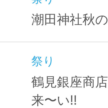
潮田神社秋
祭り
鶴見銀座商
来〜い‼