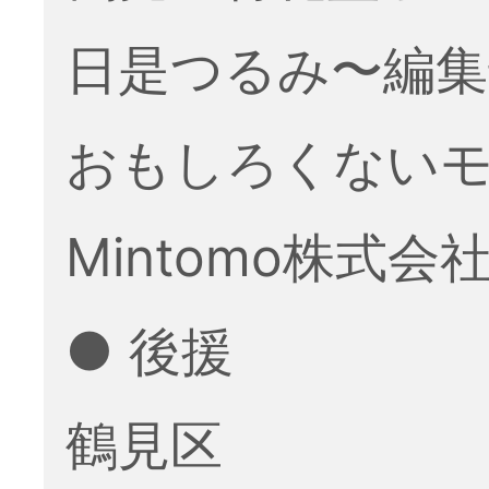
日是つるみ〜編集
おもしろくない
Mintomo株式会
● 後援
鶴見区