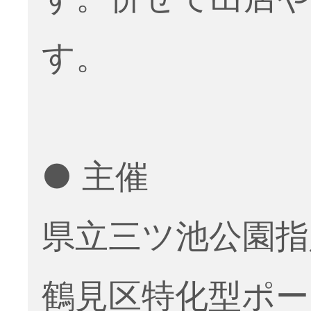
す。
● 主催
県立三ツ池公園指
鶴見区特化型ポ