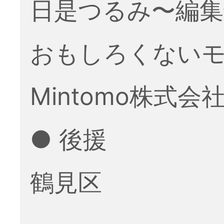
日是つるみ〜編集
おもしろくない
Mintomo株式会
● 後援
鶴見区