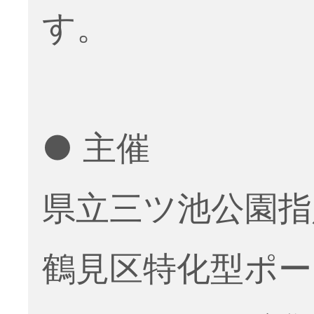
す。
● 主催
県立三ツ池公園指
鶴見区特化型ポ