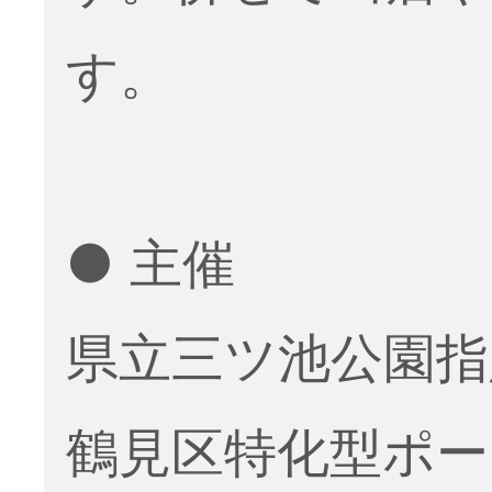
す。
● 主催
県立三ツ池公園指
鶴見区特化型ポ