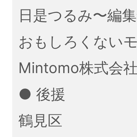
日是つるみ〜編集
おもしろくない
Mintomo株式会
● 後援
鶴見区