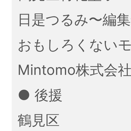
日是つるみ〜編集
おもしろくない
Mintomo株式会
● 後援
鶴見区