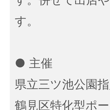
す。
● 主催
県立三ツ池公園指
鶴見区特化型ポ