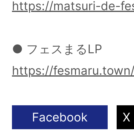
https://matsuri-de-f
促支援サービス
リルグッズラボ
● フェスまるLP
ポート！おすす
https://fesmaru.town/
供会社まとめ」
た。