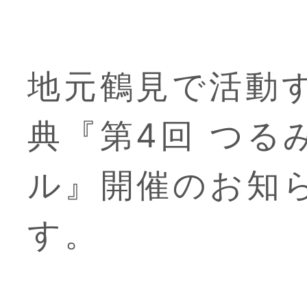
地元鶴見で活動
典『第4回 つる
ル』開催のお知
最
す。
主催・協力
2026.