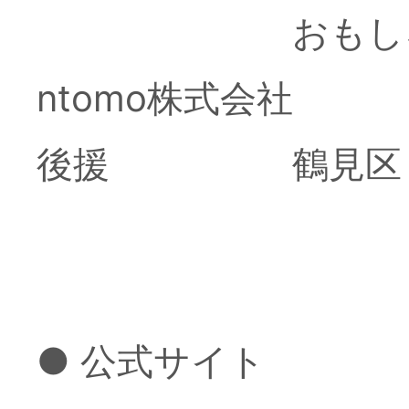
交流イベント『
おもしろくない
ェスティバル』
ntomo株式会社
で参画します。
後援 鶴見区
掲載
2026.
● 公式サイト
株式会社ケイオ