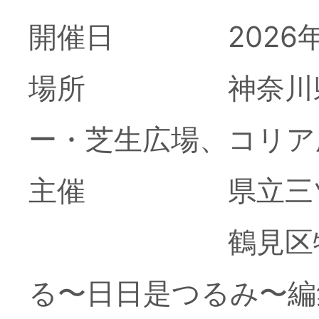
典『第4回 つる
開催日 2026年10月
ル』開催のお知
場所 神奈川県立
す。
ー・芝生広場、コリア
主催 県立三ツ池
主催・協力
2026.
鶴見区特化型ホ
外国人が多い鶴
る〜日日是つるみ〜編