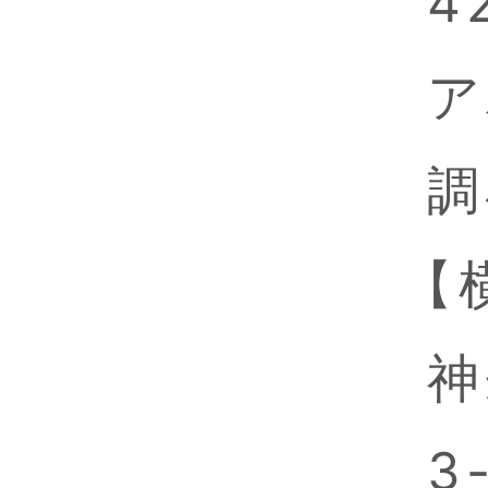
4
ア
調
【
神
3