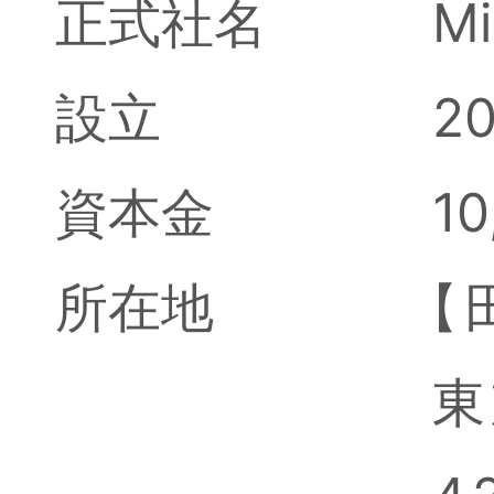
正式社名
M
設立
2
資本金
10
所在地
【
東