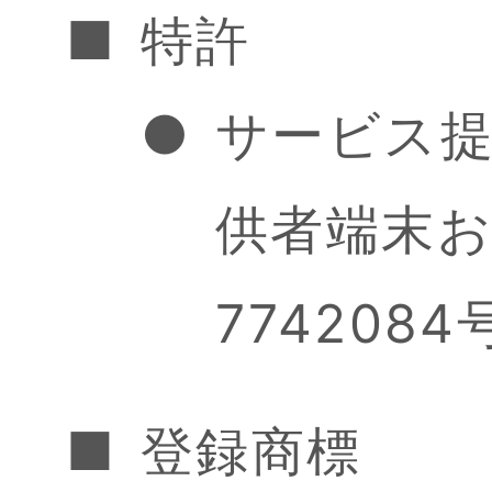
■
特許
●
サービス
供者端末
7742084
■
登録商標