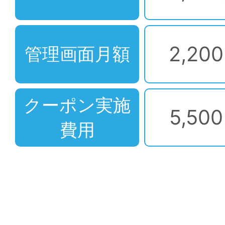
2,20
管理画面月額
クーポン実施
5,50
費用