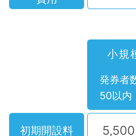
小規
発券者
50以内
5,50
初期開設料