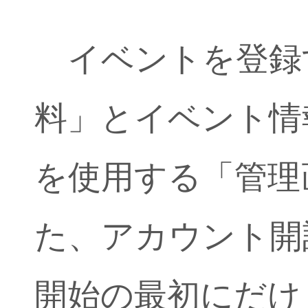
イベントを登録
料」とイベント情
を使用する「管理
た、アカウント開
開始の最初にだけ