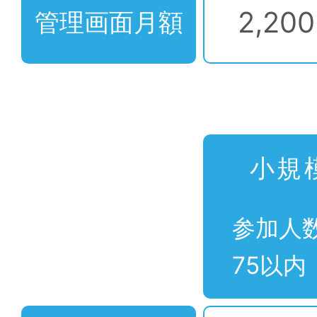
2,20
管理画面月額
小規
参加人
75以内