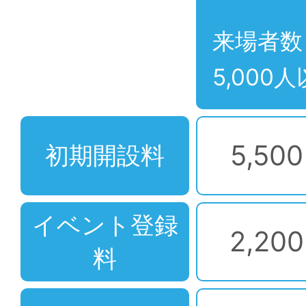
来場者数
5,000
5,50
初期開設料
イベント登録
2,20
料