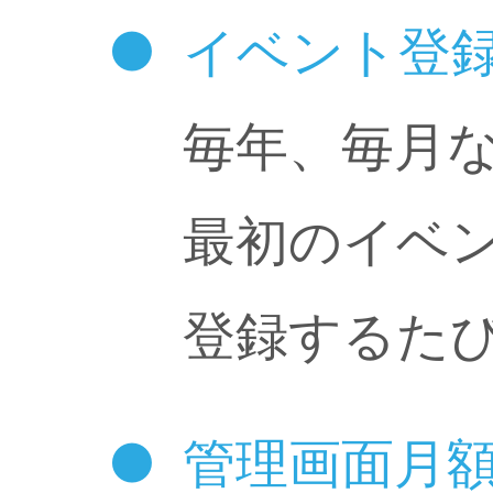
●
イベント登
毎年、毎月
最初のイベ
登録するた
●
管理画面月