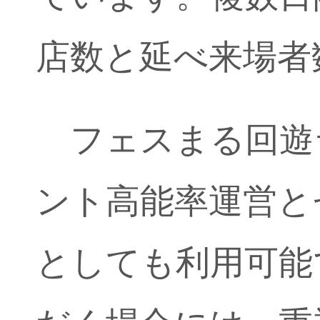
店数と延べ来場者
フェスまる回遊
ント高能率運営と
としても利用可能