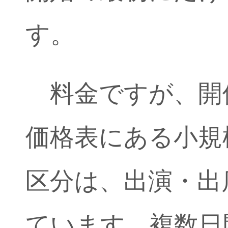
す。
料金ですが、開
価格表にある小規
区分は、出演・出
ています。複数日